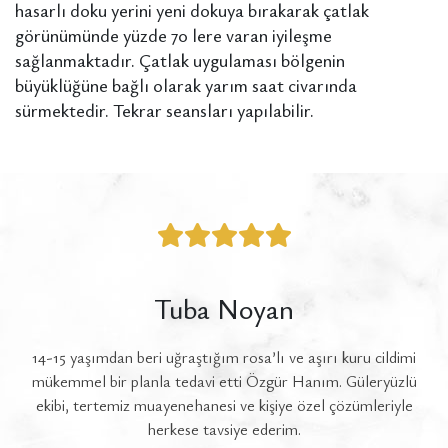
hasarlı doku yerini yeni dokuya bırakarak çatlak
görünümünde yüzde 70 lere varan iyileşme
sağlanmaktadır. Çatlak uygulaması bölgenin
büyüklüğüne bağlı olarak yarım saat civarında
sürmektedir. Tekrar seansları yapılabilir.
Tuba Noyan
14-15 yaşımdan beri uğraştığım rosa’lı ve aşırı kuru cildimi
ok
mükemmel bir planla tedavi etti Özgür Hanım. Güleryüzlü
a
ekibi, tertemiz muayenehanesi ve kişiye özel çözümleriyle
gü
herkese tavsiye ederim.