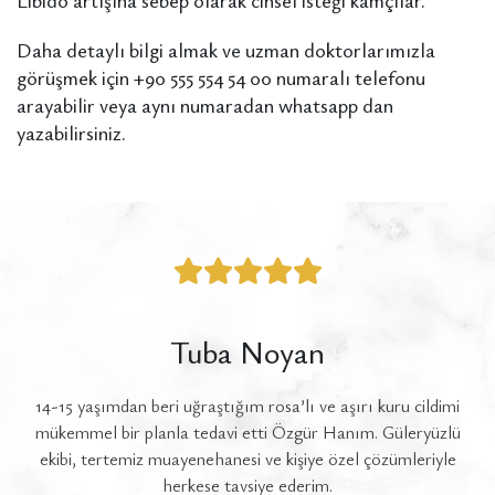
Libido artışına sebep olarak cinsel isteği kamçılar.
Daha detaylı bilgi almak ve uzman doktorlarımızla
görüşmek için +90 555 554 54 00 numaralı telefonu
arayabilir veya aynı numaradan whatsapp dan
yazabilirsiniz.
Tuba Noyan
14-15 yaşımdan beri uğraştığım rosa’lı ve aşırı kuru cildimi
ok
mükemmel bir planla tedavi etti Özgür Hanım. Güleryüzlü
a
ekibi, tertemiz muayenehanesi ve kişiye özel çözümleriyle
gü
herkese tavsiye ederim.