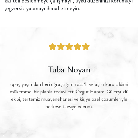
kaliteli beslenmeye çalışmayı , uyku düzeninizi korumayı
,egzersiz yapmayı ihmal etmeyin.
Tuba Noyan
14-15 yaşımdan beri uğraştığım rosa’lı ve aşırı kuru cildimi
ok
mükemmel bir planla tedavi etti Özgür Hanım. Güleryüzlü
a
ekibi, tertemiz muayenehanesi ve kişiye özel çözümleriyle
gü
herkese tavsiye ederim.