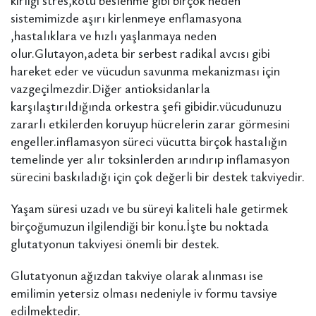
kirliği stres,kötü beslenme gibi birçok neden
sistemimizde aşırı kirlenmeye enflamasyona
,hastalıklara ve hızlı yaşlanmaya neden
olur.Glutayon,adeta bir serbest radikal avcısı gibi
hareket eder ve vücudun savunma mekanizması için
vazgeçilmezdir.Diğer antioksidanlarla
karşılaştırıldığında orkestra şefi gibidir.vücudunuzu
zararlı etkilerden koruyup hücrelerin zarar görmesini
engeller.inflamasyon süreci vücutta birçok hastalığın
temelinde yer alır toksinlerden arındırıp inflamasyon
sürecini baskıladığı için çok değerli bir destek takviyedir.
Yaşam süresi uzadı ve bu süreyi kaliteli hale getirmek
birçoğumuzun ilgilendiği bir konu.İşte bu noktada
glutatyonun takviyesi önemli bir destek.
Glutatyonun ağızdan takviye olarak alınması ise
emilimin yetersiz olması nedeniyle iv formu tavsiye
edilmektedir.